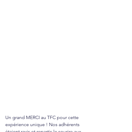
Un grand MERCI au TFC pour cette 
expérience unique ! Nos adhérents 
étaient ravis et repartis le sourire aux 