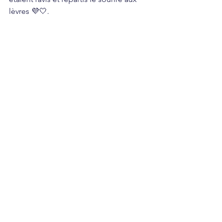
lèvres 💜🤍.